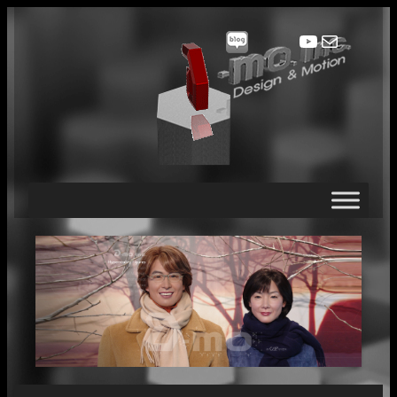
콘
텐
YouTube
메일
츠
로
바
로
가
기