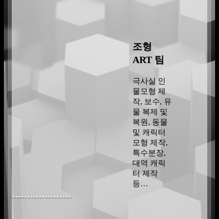
조형
ART 팀
극사실 인
물모형 제
작, 보수, 유
물 복제 및
복원, 동물
및 캐릭터
모형 제작,
특수분장,
대역 캐릭
터 제작
등…